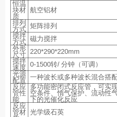
恒温
块材
航空铝材
质
排列
矩阵排列
方式
搅拌
磁力搅拌
方式
外形
220*290*220mm
尺寸
搅拌
0-1500转/ 分钟（可调）
速度
光源
一种波长或多种波长混合搭
配置
反应
多功能密闭式反应管，可实
管性
空条件、惰气保护、流动性
能
下的光催化反应
反应
管材
光学级石英