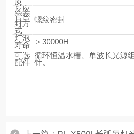
质
反应
管密
螺纹密封
封方
式
灯泡
＞
30
000H
寿命
可选
循环恒温水槽、单波长光源
配件
针。
上一篇：
PL-X500L长弧氙灯