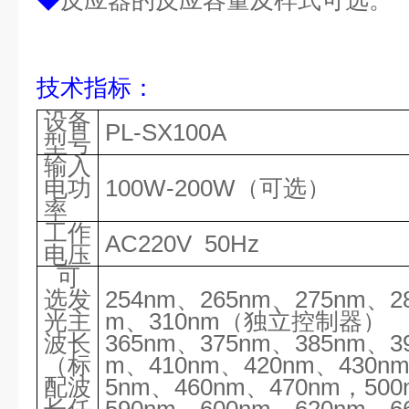
◆
反应器的反应容量及样式可选。
技术指标
：
设备
PL-
SX100A
型号
输入
电
功
10
0W
-
200W
（可选）
率
工作
AC220V 50Hz
电压
可
选发
254nm、265nm、275nm、2
光主
m、310nm（独立控制器）
波长
365nm、375nm、385nm、3
（标
m、410nm、420nm、430n
配波
5nm、460nm、470nm，50