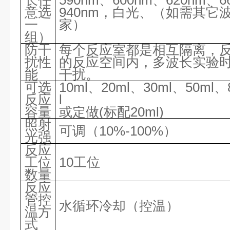
长任
590nm、600nm、620nm、6
意选
940nm，白光、（如需其它
一
家）
组）
防干
每个反应室都是相互隔离，
扰性
的反应空间内，多波长实验
能
干扰。
可选
10ml、20ml、30ml、50ml、
反应
l
容量
或定做
(标配
20
ml)
照射
可调（
10%-100%
）
光强
反应
工位
10工位
数量
反应
管控
水循环冷却（控温）
温方
式