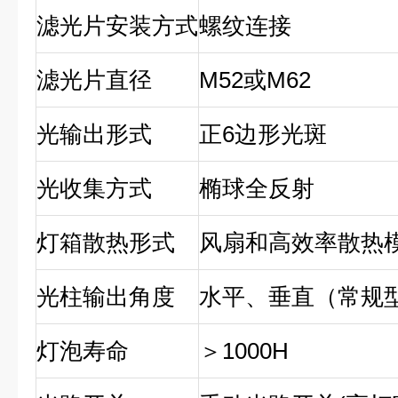
滤光
片安装方式
螺纹连接
滤光片直径
M52或M62
光输出形式
正6边
形光斑
光
收集
方式
椭球
全
反射
灯箱
散热形式
风扇和高效率散热
光柱输出角度
水平、垂直
（常规
灯泡寿命
＞
1000H