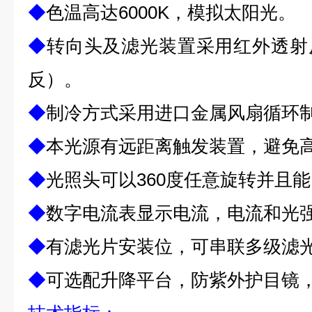
◆
色温高达
6000K
，模拟太阳光。
◆
转向头及滤光装置
采用红外
透射
反）。
◆
制冷方式采用
进口金属
风扇循环
◆
本光源有远距离触发装置，避免
◆
光照头可以
360
度任意旋转并且能
◆
数字电流表显示电流，电流和光
◆
有滤光片安装位，可串联多级滤
◆
可选配升降平台，防紫外护目镜