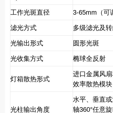
工作光斑直径
3-65
mm
（可
滤光
方式
多级滤光及转
光输出形式
圆形光斑
光
收集
方式
椭球
全
反射
进口金属风扇
灯箱
散热形式
效率散热模块
水平、垂直或
光柱输出角度
轴
360°任意