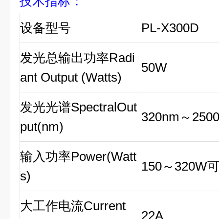
技术指标
：
设备型号
PL-X300D
发光总输出功率Radi
50W
ant Output (Watts)
发光光谱SpectralOut
320nm～
25
0
put(nm)
输入功率Power(Watt
150
～3
2
0W
s)
大
工作电流Current
2
2
A