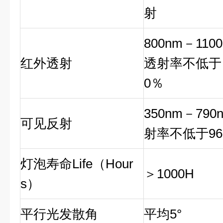
射
800nm－110
红外透射
透射率不低于 
0％
350nm－7
9
0
可见反射
射率不低于9
6
灯泡寿命Life（Hour
＞
1000H
s）
平行光发散角
平均
5
°