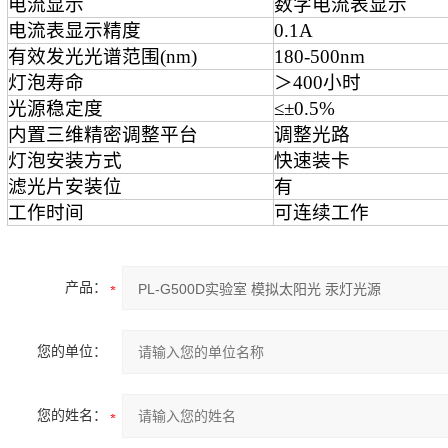
电流显示
数字电流表显示
电流表显示精度
0.1A
有效发光光谱范围(nm)
180
-
500
nm
灯泡寿命
＞
4
00小时
光源稳定度
≤±0.5%
内置三维精密调整平台
调整光路
灯泡安装方式
快速装卡
滤光片安装位
有
工作时间
可连续工作
产品：
您的单位：
您的姓名：