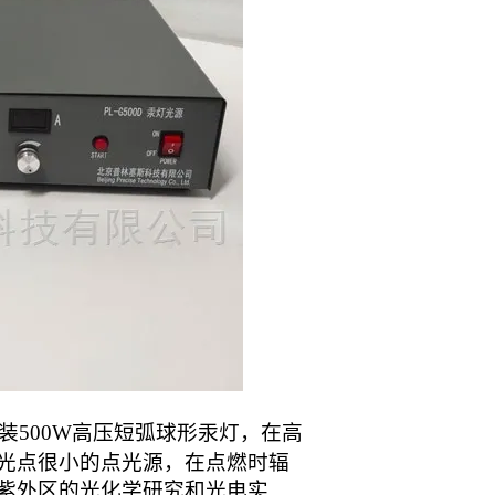
装
50
0W
高压短弧球形
汞灯
，在高
光点很小的点光源，在点燃时辐
紫外区的光化学研究和光电实