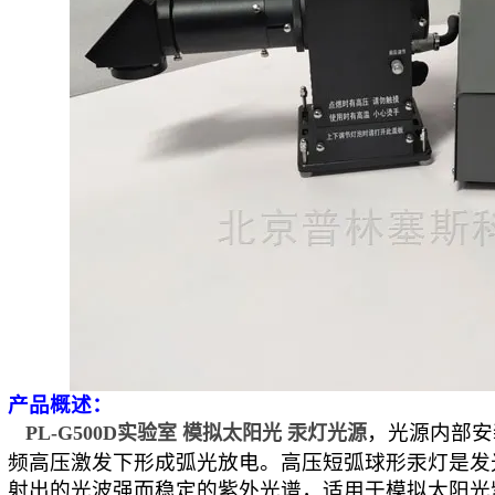
产品
概述
：
，
光源内部安
PL-G500D实验室 模拟太阳光 汞灯光源
频高压激发下形成弧光放电。高压短弧球形
汞灯
是发
射出的光波强而稳定
的
紫外光谱，适用于
模拟太阳光