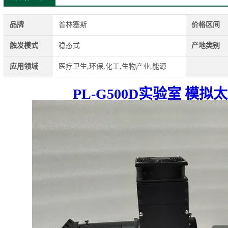
品牌
普林塞斯
价格区间
触发模式
稳态式
产地类别
应用领域
医疗卫生,环保,化工,生物产业,能源
PL-G500D实验室 模拟