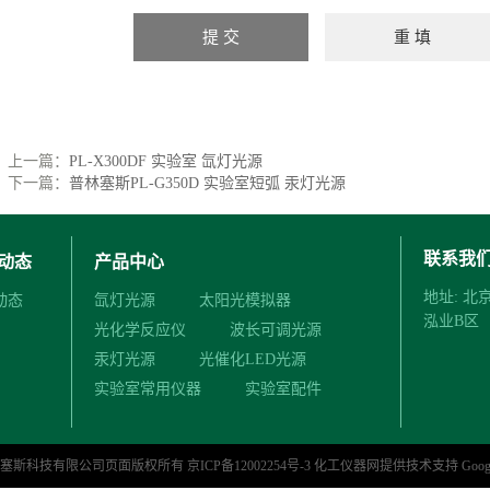
上一篇：
PL-X300DF 实验室 氙灯光源
下一篇：
普林塞斯PL-G350D 实验室短弧 汞灯光源
联系我
动态
产品中心
地址: 
动态
氙灯光源
太阳光模拟器
泓业B区
光化学反应仪
波长可调光源
汞灯光源
光催化LED光源
实验室常用仪器
实验室配件
林塞斯科技有限公司页面版权所有
京ICP备12002254号-3
化工仪器网
提供技术支持
Goog