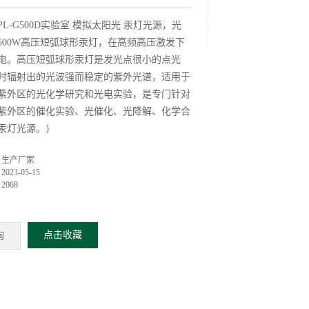
PL-G500D实验室 模拟太阳光 汞灯光源，光
500W高压短弧球形汞灯，在高频高压激发下
电。高压短弧球形汞灯是发光点很小的点光
时辐射出的光波强而稳定的紫外光谱，适用于
紫外区的光化学研究和光电实验，是专门针对
紫外区的催化实验、光催化、光降解、化学合
汞灯光源。}
：
：
生产厂家
：
2023-05-15
：
2068
点击收藏
询