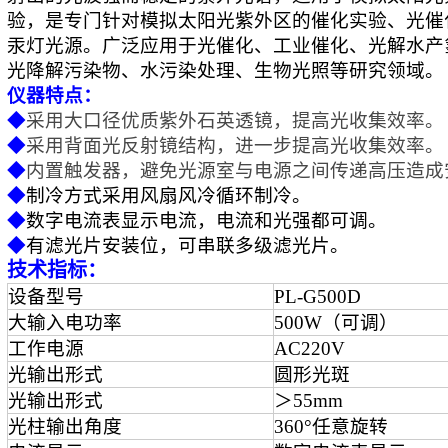
验
，
是专门针对
模拟太阳光
紫外区的催化实验、光催
汞灯光源
。
广泛应用于光催化、工业催化、光解水产
光降解污染物、水污染处理、生物光照等研究领域。
仪器
特点
：
◆
采用大口径优质紫外石英透镜，提高光收集效率。
◆
采用背面光反射镜结构，进一步提高光收集效率。
◆
内置触发器，避免光源室与电源之间传递高压造成
◆
制冷方式采用风扇风冷循环制冷。
◆
数字电流表显示电流，电流和光强都可调。
◆
有滤光片安装位，可串联多级滤光片。
技术指标
：
设备型号
PL-
G50
0D
大输入电功率
50
0W（可调）
工作电源
AC220V
光输出形式
圆形光斑
光输出形式
＞55
mm
光柱输出角度
360°任意旋转