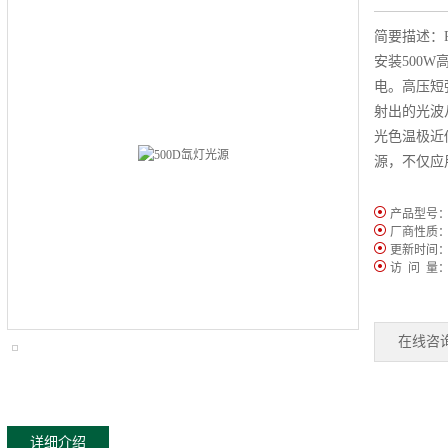
简要描述：
安装500
电。高压短
射出的光波
光色温极近
源，不仅应
产品型号
厂商性质
更新时间
访 问 量
在线咨
详细介绍