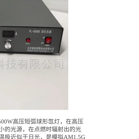
500W高压短弧球形氙灯，在高压
小的光源，在点燃时辐射出的光
温极近似于日光，是模拟AM1.5
G