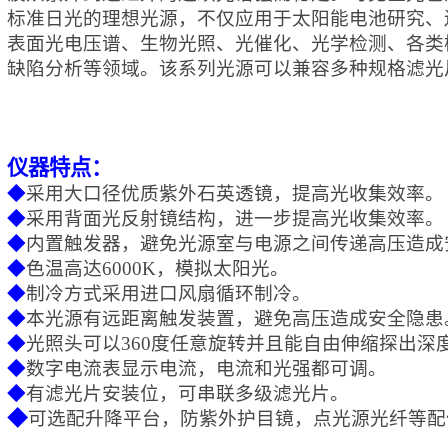
标准日光的理想光源，不仅应用于太阳能电池研究、
表面光电压谱、生物光照、光催化、光学检测、各类
缺陷分析等领域。该系列光源可以兼容多种规格滤光
仪器特点：
◆
采用大口径优质紫外石英透镜，提高光收集效率。
◆
采用背面光反射镜结构，进一步提高光收集效率。
◆
内置触发器，避免光源室与电源之间传递高压造成
◆
色温高达6000K，模拟太阳光。
◆
制冷方式采用
进口
风扇循环制冷。
◆
本光源有远距离触发装置，避免高压造成安全隐患
◆
光照头可以360度任意旋转并且能自由伸缩探出深
◆
数字电流表显示电流，电流和光强都可调。
◆
有滤光片安装位，可串联多级滤光片。
◆
可选配升降平台，防紫外护目镜，点光源光纤等配