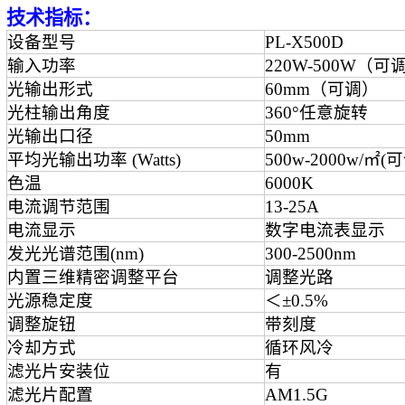
技术指标：
设备型号
PL-X500D
输入功率
220W-500W（可
光输出形式
60mm（可调）
光柱输出角度
360°任意旋转
光输出口径
50mm
平均光输出功率 (Watts)
500w-2000w/㎡(
色温
6000K
电流调节范围
13-25A
电流显示
数字电流表显示
发光光谱范围(nm)
300-2500nm
内置三维精密调整平台
调整光路
光源稳定度
＜±0.5%
调整旋钮
带刻度
冷却方式
循环风冷
滤光片安装位
有
滤光片配置
AM1.5G