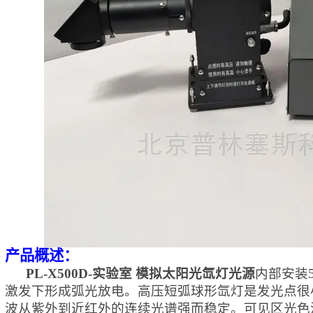
产品概述：
PL-X500D-实验室 模拟太阳光
氙灯光源
内部安装
激发下形成弧光放电。高压短弧球形氙灯是发光点很
波从紫外到近红外的连续光谱强而稳定
。
可见区光色