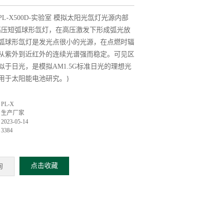
PL-X500D-实验室 模拟太阳光氙灯光源内部
W高压短弧球形氙灯，在高压激发下形成弧光放
弧球形氙灯是发光点很小的光源，在点燃时辐
从紫外到近红外的连续光谱强而稳定。可见区
似于日光，是模拟AM1.5G标准日光的理想光
用于太阳能电池研究。}
：
PL-X
：
生产厂家
：
2023-05-14
：
3384
点击收藏
询