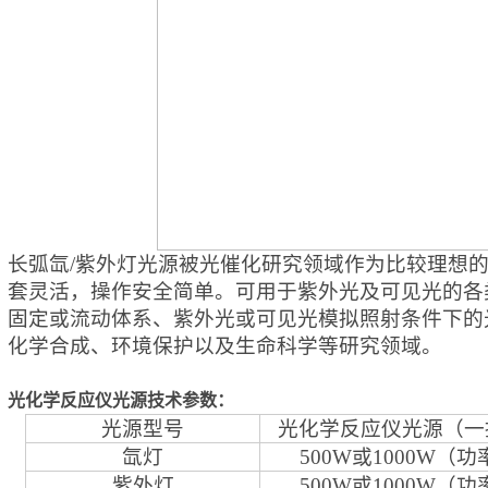
长弧氙/
紫外
灯光源被光催化研究领域作为比较理想
套灵活，操作安全简单。可用于紫外光及可见光的各
固定或流动体系、紫外光或可见光模拟照射条件下的
化学合成、环境保护以及生命科学等研究领域。
光化学反应仪
光源技术参数
：
光源型号
光化学反应仪
光源（一
氙灯
5
00W
或1000W
（功
紫外
灯
5
00W
或1000W
（功