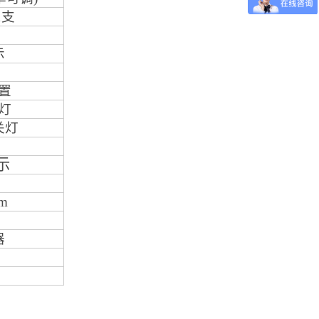
1
支
示
置
灯
关灯
示
mm
器