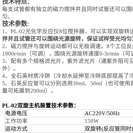
技术特点：
每支试管都有独立的磁力搅拌并且同时试管还可以围
匀。
技术参数:
1、
PL-02光化学反应仪8位搅拌器，可以实现双旋转
拌并且试管还可以围绕
光源
旋转，保证试样受光均匀
2、
磁力搅拌与旋转运动都可以无极调速。8个工位反
1800r/min（可调），围绕光源旋转速度0-
3
r/min（
3、配有多个规格滤光片，紫外滤光片（通紫外阻可
外
）。
4、全石英材质冷阱（冷却水延伸至冷阱底部提高了
5、石英反应管可以分别选用30ml、50ml（也可
使
用
量
可拓展到
200ml）。
PL-02双旋主机装置技术参数：
电源电压
AC220V/50Hz
工作功率
150W
运动方式
双旋转(反应管同时