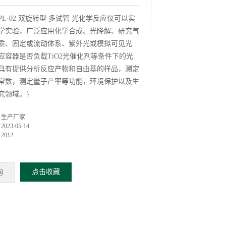
PL-02 双旋转型 多试管 光化学反应仪可以实
学实验，广泛应用化学合成、光降解、研究气
质、固定或流动体系、紫外光或模拟可见光
应容器是否负载TiO2光催化剂等条件下的光
具有提供分析反应产物和自由基的样品，测定
常数，测定量子产率等功能，环境保护以及生
究领域。}
：
：
生产厂家
：
2023-05-14
：
2012
点击收藏
询