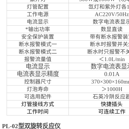
灯管配置
氙灯
和
紫外
灯各
工作电源
AC220V/50Hz
电流显示
数字电流表显
*
输出功率
数显直读
安全保护装置
带有断水报警装
断水报警模式一
断水时报警并关
断水报警模式二
断水时只报警不
报警流量值
＜1.0L/min
电流显示
数字电流表显
电流表显示精度
0.
0
1A
控制器尺寸
370×300×160
灯泡寿命
＞1000H
可选用配件
石英冷
阱
反应
灯管接线方式
快捷插头
工作时间
可连续工作
PL-02型双旋转反应仪