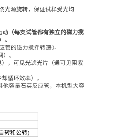
绕
光源
旋转，保证试样受光均
运动
（每支试管都有独立的磁力搅
）。
应管的磁力搅拌转速0-
可调）。
见），可见光滤光片（
通可见阻紫
冷却循环效率）。
其他容量石英反应管，
本机型
大容
自转和公转)