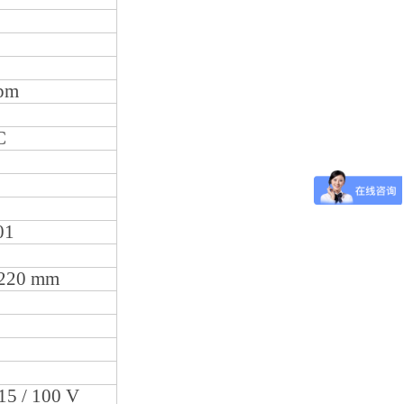
rpm
C
01
 220 mm
115 / 100 V