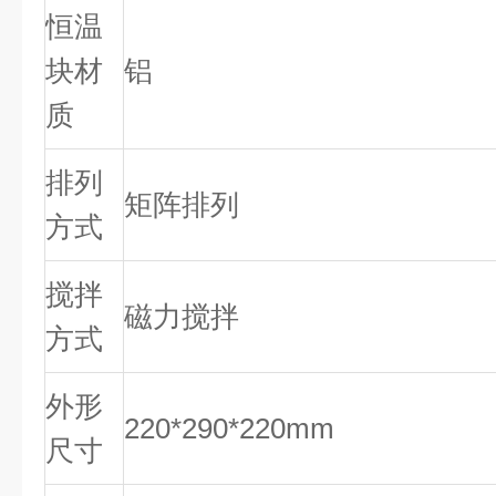
恒温
块材
铝
质
排列
矩阵排列
方式
搅拌
磁力搅拌
方式
外形
220*290*220mm
尺寸