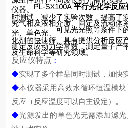
PL-SX100A
平行光化学反应
仪器。
时测试，减少了实验次数，提高了
究气相及液相介质、固定及流动体
可见光光照等条件下
光、单色光、
化剂的快速筛。具有提供分析反应
测定反应动力学常数，测定量子产
及生命科学等研究领域。
反应仪特点
：
◆
实现了多个样品同时测试，加快
◆
本仪器采用高效水循环恒温模块
反应（反应温度可以自主设定）。
◆
光源发出的单色光无需添加滤光