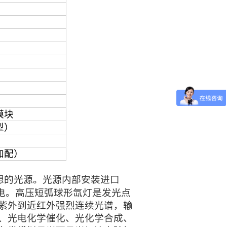
模块
型）
加配）
想的光源
。光源内部安装
进口
放电。高压短弧球形氙灯是发光点
紫外到近红外强烈连续光谱，输
、光
电
化学催化、光化学合成、