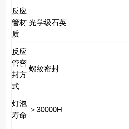
反应
管材
光学级石英
质
反应
管密
螺纹密封
封方
式
灯泡
＞30
000H
寿命