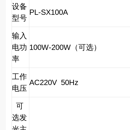
设备
PL-
SX100A
型号
输入
电
功
10
0W
-
200W
（可选）
率
工作
AC220V 50Hz
电压
可
选发
光主