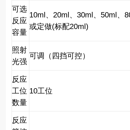
可选
10ml、20ml、30ml、50ml、8
反应
或定做(标配
20
ml)
容量
照射
可调（
四挡可控
）
光强
反应
工位
10工位
数量
反应