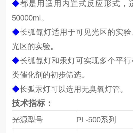
◆
都是用
适用内置式反应形式，适
5
0
000ml。
◆
长弧氙灯适用于可见光区
的实验
光区的实验。
◆
长弧氙灯和汞灯
可实现多个平行
类
催化剂的
初步
筛选。
◆
长弧汞灯可以选用无臭氧灯管。
技术指标：
光源型号
PL-500系列