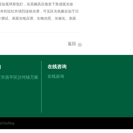
高压短弧球形氙灯，在高频高压激发下形成弧光放
紫外到近红外强烈连续光谱，可见区光色极近似于日
件测试、表面光电压谱、生物光照、光催化、表面
返回
在线咨询
们
在线咨询
北京市昌平区沙河镇万家
leSiteMap