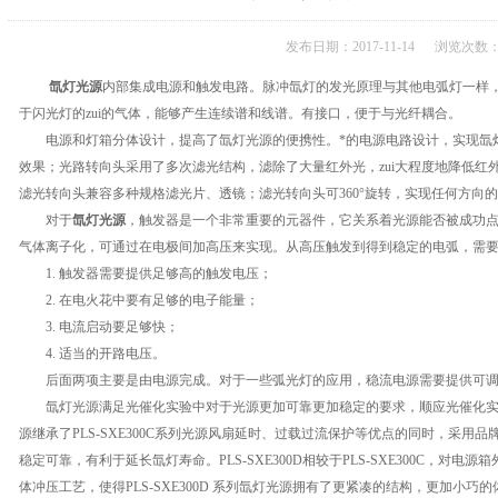
发布日期：2017-11-14 浏览次数：
氙灯光源
内部集成电源和触发电路。脉冲氙灯的发光原理与其他电弧灯一样
于闪光灯的zui的气体，能够产生连续谱和线谱。有接口，便于与光纤耦合。
电源和灯箱分体设计，提高了氙灯光源的便携性。*的电源电路设计，实现氙
效果；光路转向头采用了多次滤光结构，滤除了大量红外光，zui大程度地降低红
滤光转向头兼容多种规格滤光片、透镜；滤光转向头可360°旋转，实现任何方向
对于
氙灯光源
，触发器是一个非常重要的元器件，它关系着光源能否被成功
气体离子化，可通过在电极间加高压来实现。从高压触发到得到稳定的电弧，需
1. 触发器需要提供足够高的触发电压；
2. 在电火花中要有足够的电子能量；
3. 电流启动要足够快；
4. 适当的开路电压。
后面两项主要是由电源完成。对于一些弧光灯的应用，稳流电源需要提供可调
氙灯光源满足光催化实验中对于光源更加可靠更加稳定的要求，顺应光催化实验更加精
源继承了PLS-SXE300C系列光源风扇延时、过载过流保护等优点的同时，采
稳定可靠，有利于延长氙灯寿命。PLS-SXE300D相较于PLS-SXE300C，
体冲压工艺，使得PLS-SXE300D 系列氙灯光源拥有了更紧凑的结构，更加小巧