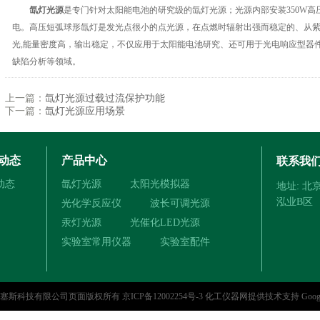
氙灯光源
是专门针对太阳能电池的研究级的氙灯光源；光源内部安装350W
电。高压短弧球形氙灯是发光点很小的点光源，在点燃时辐射出强而稳定的、从
光,能量密度高，输出稳定，不仅应用于太阳能电池研究、还可用于光电响应型器
缺陷分析等领域。
上一篇：
氙灯光源过载过流保护功能
下一篇：
氙灯光源应用场景
动态
产品中心
联系我
动态
氙灯光源
太阳光模拟器
地址: 
泓业B区
光化学反应仪
波长可调光源
汞灯光源
光催化LED光源
实验室常用仪器
实验室配件
林塞斯科技有限公司页面版权所有
京ICP备12002254号-3
化工仪器网
提供技术支持
Goog