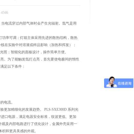
4346
，当电流穿过内部气体时会产生光辐射。氙气是用
灯功率可调；灯箱主体采用先进的散热结构，散热
外线在实验中对溶液或样品影响（加热和挥发）；
的光照；智能化的面板设计，操作简单方便。
点亮。为了能触发氙灯点亮，首先要使电极间的惰性
要满足以下条件：
的电流。
细化的发展趋势。 PLS-SXE300D 系列光
用品牌进口电源，满足电器安全标准，纹波更低、更加
对电源箱外观及内部电路进行了优化设计，金属外壳采用一
的体积和更具美感的外观。