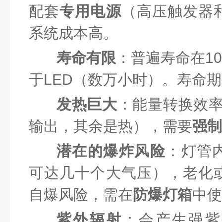
配套
专用电源
（高压触发器
系统成本高。
寿命有限
：普遍寿命在10
于LED（数万小时）。寿命
发热巨大
：能量转换效率低
输出，其余是热），需要
强制
潜在的爆炸风险
：灯管
可达几十个大气压），老化
自爆风险，需在
防爆灯箱
中使
紫外辐射
：会产生强紫