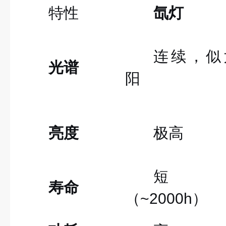
特性
氙灯
连续，似
光谱
阳
亮度
极高
短
寿命
（~2000h）