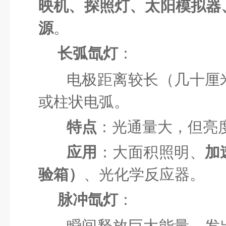
映机、探照灯、太阳模拟器
源
。
长弧氙灯
：
电极距离较长（几十厘
或柱状电弧。
特点
：光通量大，但亮
应用
：大面积照明、
加
验箱）
、光化学反应器。
脉冲氙灯
：
瞬间释放巨大能量，发