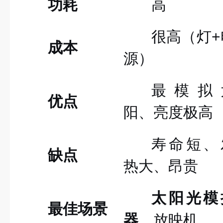
功耗
高
很高（灯+
成本
源）
最模拟
优点
阳、亮度极高
寿命短、
缺点
热大、昂贵
太阳光模
最佳场景
器
、放映机