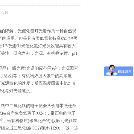
4210
的降解，光催化氙灯光源作为一种自然现
泛的应用。但是具有类似雪莱特高稳定辐照
质UV光源对光催化氙灯光源效能具有较大
关注、研究之外，光源、有机物浓度、pH
)、吸光度(光谱响应范围)等；光源因素
、氙灯(可见区)等；有机物浓度因素中的高浓度
灯光源
氧化的速度；反应温度因素中氙灯光
催化氙灯光源速度。
料中二氧化钛的电子便会从价电带跃迁至
氧结合产生负氧离子(O2- )，带正电的电子
质，当有机物质(碳氢化合物)接触到光触媒
组合成二氧化碳(CO2)和水(H2O)。 这一连