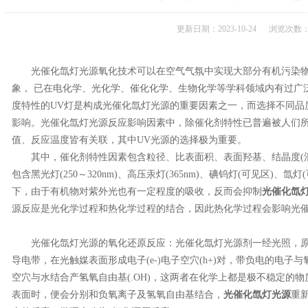
更新日期：2023-10-24 浏览次数：
光催化氙灯光源氧化技术可以在空气气氛中实现大部分有机污染物
象， 已在电化学、光化学、催化化学、生物化学等学科领域内有过广
度特性的UV灯是构成光催化氙灯光源的重要因素之一，而选择不同品
影响。光催化氙灯光源反应影响因素中，除催化剂特性已普遍被人们所
值、反应温度皆有关联，其中UV光源的选择极为重要。
其中，催化剂特性因素包含粒径、比表面积、表面羟基、结晶度(混晶
包含黑光灯(250～320nm)、高压汞灯(365nm)、碘钨灯(可见区)
下，由于有机物对紫外光也有一定程度的吸收，反而会抑制
光催化氙
源反应是光化学过程和热化学过程的结合，因此热化学过程会影响光
光催化氙灯光源的氧化还原反应：光催化氙灯光源剂一经光照，原
导电带，在光触媒表面形成电子(e-)电子空穴(h+)对，带负电的电子与
空穴与水结合产氢氧自由基(.OH)，这两者在化学上都是极不稳定的物
表面时，便会分别和负氧离子及氢氧自由基结合，
光催化氙灯光源
重新