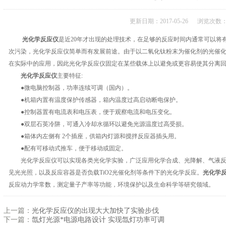
更新日期：2017-05-26 浏览次数：
光化学反应仪
是近20年才出现的处理技术，在足够的反应时间内通常可以将有
次污染，光化学反应仪简单而有发展前途。由于以二氧化钛粉末为催化剂的光催
在实际中的应用，因此光化学反应仪固定在某些载体上以避免或更容易使其分离
光化学反应仪
主要特征:
●微电脑控制器，功率连续可调（国内）。
●机箱内置有温度保护传感器，箱内温度过高启动断电保护。
●控制器置有电流表和电压表，便于观察电流和电压变化。
●双层石英冷阱，可通入冷却水循环以避免光源温度过高受损。
●箱体内左侧有 2个插座，供箱内灯源和搅拌反应器插头用。
●配有可移动式推车，便于移动或固定。
光化学反应仪可以实现各类光化学实验，广泛应用化学合成、光降解、气液反
见光光照，以及反应容器是否负载TiO2光催化剂等条件下的光化学反应。
光化学
反应动力学常数，测定量子产率等功能，环境保护以及生命科学等研究领域。
上一篇：
光化学反应仪的出现大大加快了实验步伐
下一篇：
氙灯光源*电源电路设计 实现氙灯功率可调